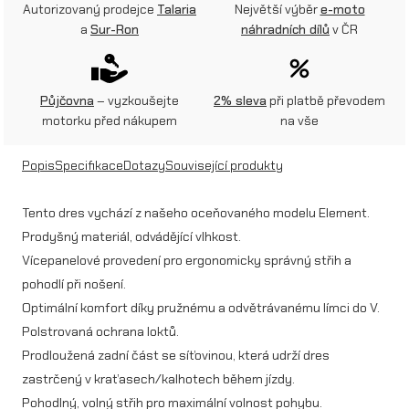
Autorizovaný prodejce
Talaria
Největší výběr
e-moto
r
a
Sur-Ron
náhradních dílů
v ČR
e
s
Půjčovna
– vyzkoušejte
2% sleva
při platbě převodem
M
motorku před nákupem
na vše
A
Popis
Specifikace
Dotazy
Související produkty
T
R
Tento dres vychází z našeho oceňovaného modelu Element.
Prodyšný materiál, odvádějící vlhkost.
I
Vícepanelové provedení pro ergonomicky správný střih a
X
pohodlí při nošení.
R
Optimální komfort díky pružnému a odvětrávanému límci do V.
I
Polstrovaná ochrana loktů.
Prodloužená zadní část se síťovinou, která udrží dres
D
zastrčený v kraťasech/kalhotech během jízdy.
E
Pohodlný, volný střih pro maximální volnost pohybu.