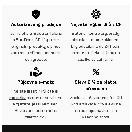
Autorizovaný prodejce
Největší výběr dílů v ČR
Jsme oficiální dealer
Talaria
Baterie, kontrolery, brzdy,
a
Sur-Ron
v ČR. Kupujete
blatníky – máme skladem.
originální produkty s plnou
Díly
odesíláme do 24 hodin,
zárukou a přímou podporou
nemusíte čekat týdny na
od výrobce.
zásilku ze zahraničí.
Půjčovna e-moto
Sleva 2 % za platbu
převodem
Nejste si jistí?
Půjčte si
motorku
na den nebo víkend
Zaplaťte převodem přes QR
a zjistěte, jestli vám sedí.
kód a získáte
2 % slevu
na
Rezervace online nebo
celou objednávku – na
telefonicky.
všechno zboží.