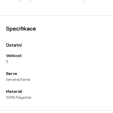
W
E
A
Specifikace
R
m
Ostatní
n
Velikost
o
S
ž
s
Barva
červená/černá
t
v
Materiál
100% Polyester
í