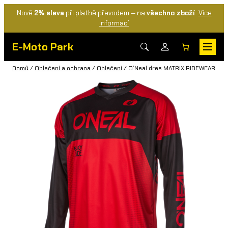
Nově
2% sleva
při platbě převodem — na
všechno zboží
Více
informací
E-Moto Park
Domů
/
Oblečení a ochrana
/
Oblečení
/ O´Neal dres MATRIX RIDEWEAR