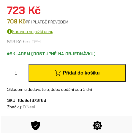
723
Kč
709
Kč
PŘI PLATBĚ PŘEVODEM
Garance nejnižší ceny
598
Kč
bez DPH
SKLADEM (DOSTUPNÉ NA OBJEDNÁVKU)
O
Přidat do košíku
´
N
Skladem u dodavatele, doba dodání cca 5 dní
e
SKU:
10e6ef873f8d
Značky:
O’Neal
a
l
d