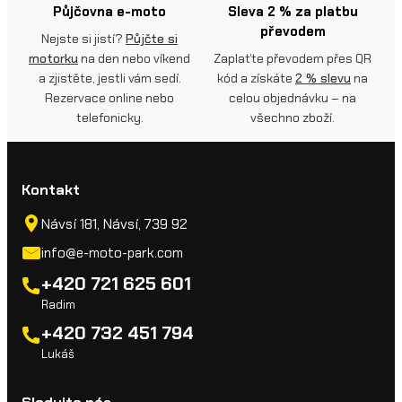
Půjčovna e-moto
Sleva 2 % za platbu
převodem
Nejste si jistí?
Půjčte si
motorku
na den nebo víkend
Zaplaťte převodem přes QR
a zjistěte, jestli vám sedí.
kód a získáte
2 % slevu
na
Rezervace online nebo
celou objednávku – na
telefonicky.
všechno zboží.
Kontakt
Návsí 181, Návsí, 739 92
info@e-moto-park.com
+420 721 625 601
Radim
+420 732 451 794
Lukáš