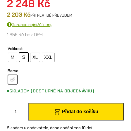
2 248
Kč
2 203
Kč
PŘI PLATBĚ PŘEVODEM
Garance nejnižší ceny
1 858
Kč
bez DPH
Velikost
M
S
XL
XXL
Barva
SKLADEM (DOSTUPNÉ NA OBJEDNÁVKU)
O
Přidat do košíku
´
N
Skladem u dodavatele, doba dodání cca 10 dní