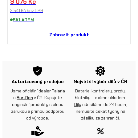
3 075
Kč
2 541
Kč
bez DPH
SKLADEM
Zobrazit produkt
Autorizovaný prodejce
Největší výběr dílů v ČR
Jsme oficiální dealer
Talaria
Baterie, kontrolery, brzdy,
a
Sur-Ron
v ČR. Kupujete
blatníky – máme skladem.
originální produkty s plnou
Díly
odesíláme do 24 hodin,
zárukou a přímou podporou
nemusíte čekat týdny na
od výrobce.
zásilku ze zahraničí.