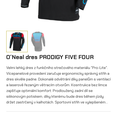
O´Neal dres PRODIGY FIVE FOUR
Velmi lehký dres z funkčního strečového materiálu "Pro-Lite".
Vícepanelové provedení zaručuje ergonomicky správný střih a
dres skvěle padne. Dokonalé odvětrání díky panelům s ventilací
a laserově řezaným větracím otvorům. Kosntrukce bez límce
zajišťuje optimální komfort. Prodloužený zadní díl se
silikonovým potiskem, díky kterému bude dres během jízdy
držet zastrčený v kalhotách. Sportovní střih ve vylepšeném…