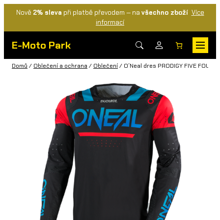
Nově
2% sleva
při platbě převodem — na
všechno zboží
Více
informací
E-Moto Park
Domů
/
Oblečení a ochrana
/
Oblečení
/ O´Neal dres PRODIGY FIVE FOUR