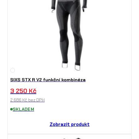
SIXS STX R V2 funkční kombinéza
3 250
Kč
2 686
Kč
bez DPH
SKLADEM
Zobrazit produkt