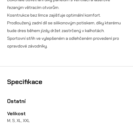
Y
řezaným větracím otvorům.
F
Kosntrukce bez límce zajišťuje optimální komfort.
Prodloužený zadní díl se silikonovým potiskem, díky kterému
I
bude dres během jízdy držet zastrčený v kalhotách.
V
Sportovní střih ve vylepšeném a odlehčeném provedení pro
E
opravdové závodníky.
F
O
U
Specifikace
R
m
Ostatní
n
Velikost
o
M, S, XL, XXL
ž