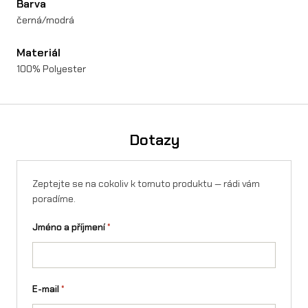
Barva
s
černá/modrá
t
Materiál
v
100% Polyester
í
Dotazy
Zeptejte se na cokoliv k tomuto produktu — rádi vám
poradíme.
Jméno a příjmení
*
E-mail
*