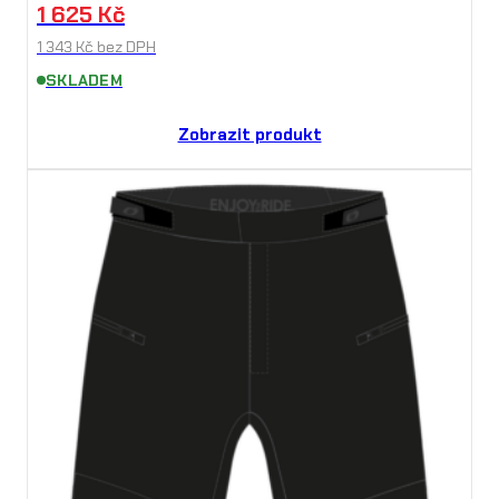
1 625
Kč
1 343
Kč
bez DPH
SKLADEM
Zobrazit produkt