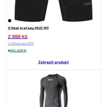
O´Neal kraťasy MUD WP
2 999
Kč
2 479
Kč
bez DPH
SKLADEM
Zobrazit produkt