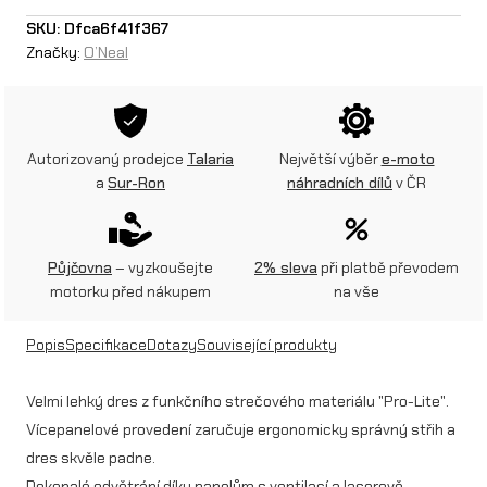
e
SKU:
Dfca6f41f367
Značky:
O’Neal
a
l
d
Autorizovaný prodejce
Talaria
Největší výběr
e-moto
r
a
Sur-Ron
náhradních dílů
v ČR
e
s
Půjčovna
– vyzkoušejte
2% sleva
při platbě převodem
P
motorku před nákupem
na vše
R
Popis
Specifikace
Dotazy
Související produkty
O
D
Velmi lehký dres z funkčního strečového materiálu "Pro-Lite".
Vícepanelové provedení zaručuje ergonomicky správný střih a
I
dres skvěle padne.
G
Dokonalé odvětrání díky panelům s ventilací a laserově