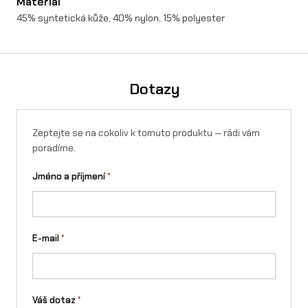
Materiál
t
45% syntetická kůže, 40% nylon, 15% polyester
v
í
Dotazy
Zeptejte se na cokoliv k tomuto produktu — rádi vám
poradíme.
Jméno a příjmení
*
E-mail
*
Váš dotaz
*