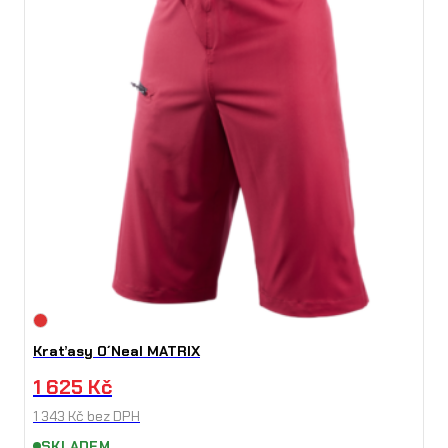
Kraťasy O´Neal MATRIX
1 625
Kč
1 343
Kč
bez DPH
SKLADEM