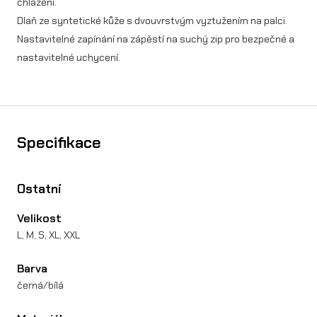
chlazení.
R
Dlaň ze syntetické kůže s dvouvrstvým vyztužením na palci.
Nastavitelné zapínání na zápěstí na suchý zip pro bezpečné a
I
nastavitelné uchycení.
X
S
P
Specifikace
L
I
Ostatní
T
m
Velikost
L, M, S, XL, XXL
n
o
Barva
ž
černá/bílá
s