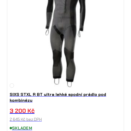
SIXS STXL R BT ultra lehké spodní prádlo pod
kombinézu
3 200
Kč
2 645
Kč
bez DPH
SKLADEM