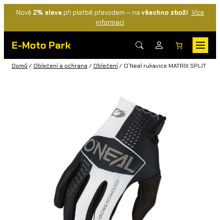
Nově
2% sleva
při platbě převodem — na
všechno zboží
Více
informací
E-Moto Park
Domů
/
Oblečení a ochrana
/
Oblečení
/ O´Neal rukavice MATRIX SPLIT