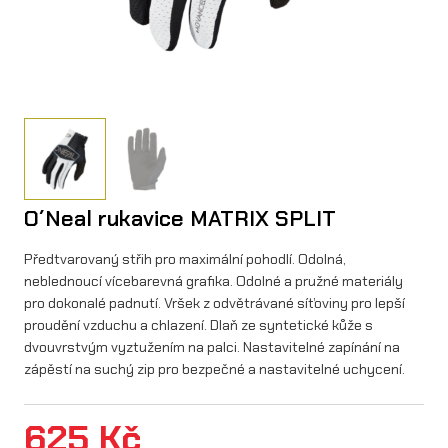
O´Neal rukavice MATRIX SPLIT
Předtvarovaný střih pro maximální pohodlí. Odolná,
neblednoucí vícebarevná grafika. Odolné a pružné materiály
pro dokonalé padnutí. Vršek z odvětrávané síťoviny pro lepší
proudění vzduchu a chlazení. Dlaň ze syntetické kůže s
dvouvrstvým vyztužením na palci. Nastavitelné zapínání na
zápěstí na suchý zip pro bezpečné a nastavitelné uchycení.
625
Kč