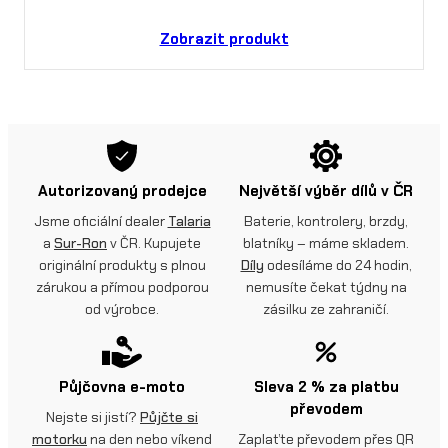
Zobrazit produkt
Autorizovaný prodejce
Největší výběr dílů v ČR
Jsme oficiální dealer
Talaria
Baterie, kontrolery, brzdy,
a
Sur-Ron
v ČR. Kupujete
blatníky – máme skladem.
originální produkty s plnou
Díly
odesíláme do 24 hodin,
zárukou a přímou podporou
nemusíte čekat týdny na
od výrobce.
zásilku ze zahraničí.
Půjčovna e-moto
Sleva 2 % za platbu
převodem
Nejste si jistí?
Půjčte si
motorku
na den nebo víkend
Zaplaťte převodem přes QR