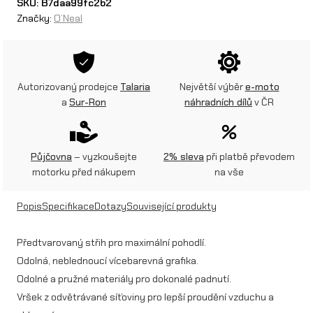
SKU:
B7daa99fc2b2
Značky:
O’Neal
a
l
r
Autorizovaný prodejce
Talaria
Největší výběr
e-moto
u
a
Sur-Ron
náhradních dílů
v ČR
k
a
Půjčovna
– vyzkoušejte
2% sleva
při platbě převodem
v
motorku před nákupem
na vše
i
Popis
Specifikace
Dotazy
Související produkty
c
e
Předtvarovaný střih pro maximální pohodlí.
Odolná, neblednoucí vícebarevná grafika.
M
Odolné a pružné materiály pro dokonalé padnutí.
A
Vršek z odvětrávané síťoviny pro lepší proudění vzduchu a
T