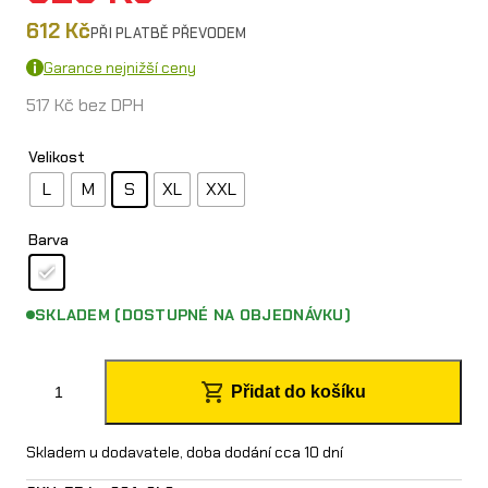
612
Kč
PŘI PLATBĚ PŘEVODEM
Garance nejnižší ceny
517
Kč
bez DPH
Velikost
L
M
S
XL
XXL
Barva
SKLADEM (DOSTUPNÉ NA OBJEDNÁVKU)
O
Přidat do košíku
´
N
Skladem u dodavatele, doba dodání cca 10 dní
e