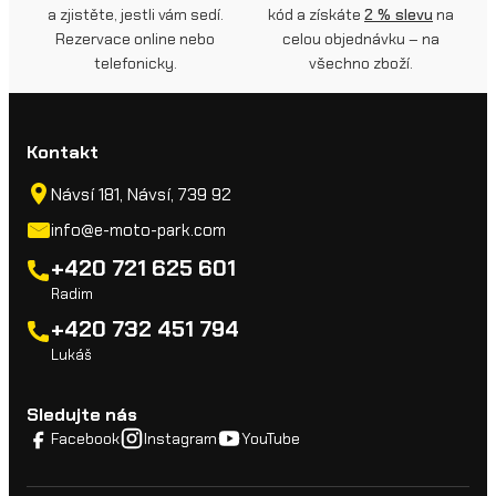
a zjistěte, jestli vám sedí.
kód a získáte
2 % slevu
na
Rezervace online nebo
celou objednávku – na
telefonicky.
všechno zboží.
Kontakt
Návsí 181, Návsí, 739 92
info@e-moto-park.com
+420 721 625 601
Radim
+420 732 451 794
Lukáš
Sledujte nás
Facebook
Instagram
YouTube