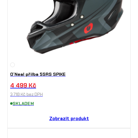
v
í
O´Neal přilba 5SRS SPIKE
4 499
Kč
3 718
Kč
bez DPH
SKLADEM
Zobrazit produkt