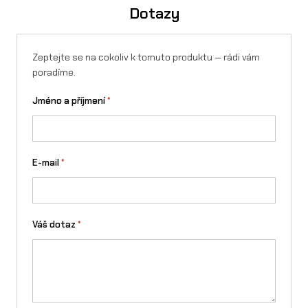
p
Dotazy
r
o
Zeptejte se na cokoliv k tomuto produktu — rádi vám
poradíme.
d
ě
Jméno a příjmení
*
t
s
E-mail
*
k
o
u
Váš dotaz
*
p
ř
i