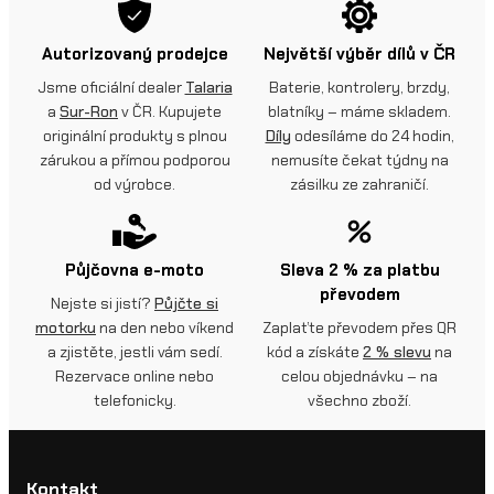
Autorizovaný prodejce
Největší výběr dílů v ČR
Jsme oficiální dealer
Talaria
Baterie, kontrolery, brzdy,
a
Sur-Ron
v ČR. Kupujete
blatníky – máme skladem.
originální produkty s plnou
Díly
odesíláme do 24 hodin,
zárukou a přímou podporou
nemusíte čekat týdny na
od výrobce.
zásilku ze zahraničí.
Půjčovna e-moto
Sleva 2 % za platbu
převodem
Nejste si jistí?
Půjčte si
motorku
na den nebo víkend
Zaplaťte převodem přes QR
a zjistěte, jestli vám sedí.
kód a získáte
2 % slevu
na
Rezervace online nebo
celou objednávku – na
telefonicky.
všechno zboží.
Kontakt