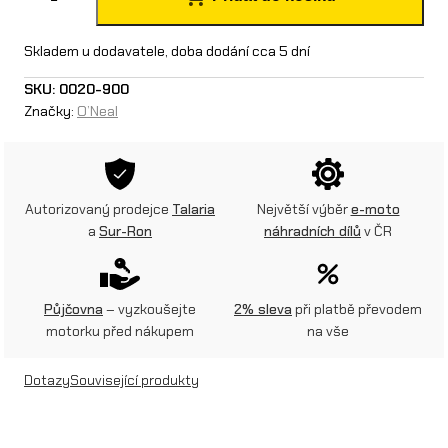
´
N
Skladem u dodavatele, doba dodání cca 5 dní
e
SKU:
0020-900
Značky:
O’Neal
a
l
v
Autorizovaný prodejce
Talaria
Největší výběr
e-moto
ý
a
Sur-Ron
náhradních dílů
v ČR
s
t
Půjčovna
– vyzkoušejte
2% sleva
při platbě převodem
e
motorku před nákupem
na vše
l
Dotazy
Související produkty
k
a