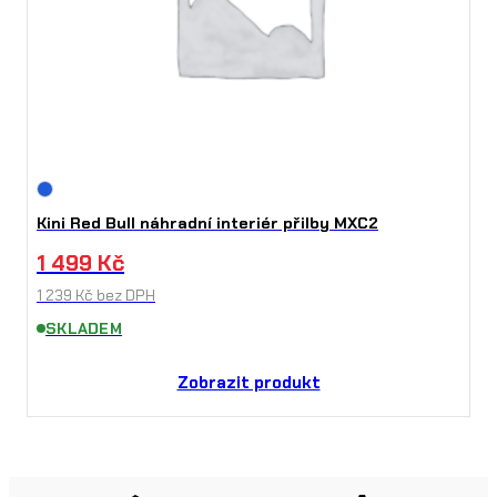
Kini Red Bull náhradní interiér přilby MXC2
1 499
Kč
1 239
Kč
bez DPH
SKLADEM
Zobrazit produkt