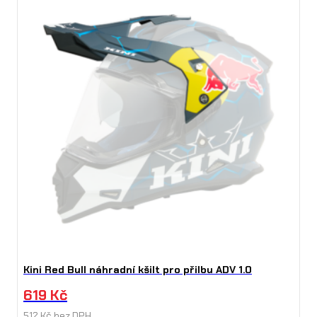
Kini Red Bull náhradní kšilt pro přilbu ADV 1.0
619
Kč
512
Kč
bez DPH