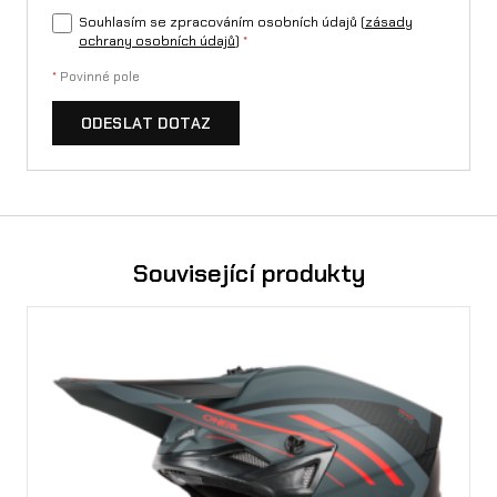
l
Souhlasím se zpracováním osobních údajů (
zásady
ochrany osobních údajů
)
*
b
*
Povinné pole
u
F
ODESLAT DOTAZ
L
A
R
Související produkty
E
m
n
o
ž
s
t