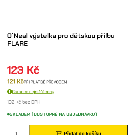
O´Neal výstelka pro dětskou přilbu
FLARE
123
Kč
121
Kč
PŘI PLATBĚ PŘEVODEM
Garance nejnižší ceny
102
Kč
bez DPH
SKLADEM (DOSTUPNÉ NA OBJEDNÁVKU)
O
Přidat do košíku