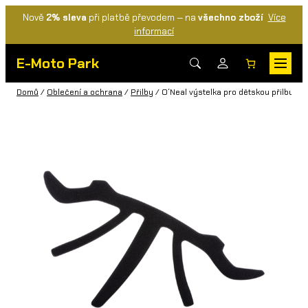
Nově
2% sleva
při platbě převodem — na
všechno zboží
Více
informací
E-Moto Park
Domů
/
Oblečení a ochrana
/
Přilby
/ O´Neal výstelka pro dětskou přilbu F