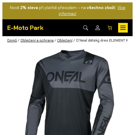
Nově
2% sleva
při platbě převodem — na
všechno zboží
Více
informací
E-Moto Park
Domů
/
Oblečení a ochrana
/
Oblečení
/ O´Neal dětský dres ELEMENT RAC