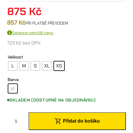
875
Kč
857
Kč
PŘI PLATBĚ PŘEVODEM
Garance nejnižší ceny
723
Kč
bez DPH
Velikost
L
M
S
XL
XS
Barva
SKLADEM (DOSTUPNÉ NA OBJEDNÁVKU)
O
Přidat do košíku
´