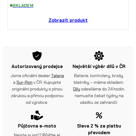
SKLADEM
Zobrazit produkt
Autorizovaný prodejce
Největší výběr dílů v ČR
Jsme oficiální dealer
Talaria
Baterie, kontrolery, brzdy,
a
Sur-Ron
v ČR. Kupujete
blatníky – máme skladem.
originální produkty s plnou
Díly
odesíláme do 24 hodin,
zárukou a přímou podporou
nemusíte čekat týdny na
od výrobce.
zásilku ze zahraničí.
Půjčovna e-moto
Sleva 2 % za platbu
převodem
Nejste si jistí?
Půjčte si