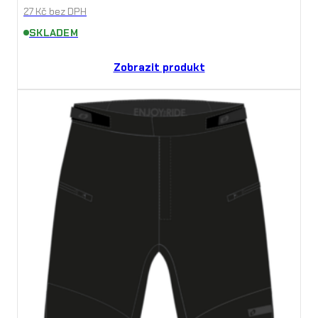
27
Kč
bez DPH
SKLADEM
Zobrazit produkt