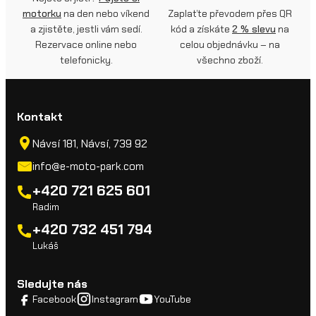
motorku
na den nebo víkend
Zaplaťte převodem přes QR
a zjistěte, jestli vám sedí.
kód a získáte
2 % slevu
na
Rezervace online nebo
celou objednávku – na
telefonicky.
všechno zboží.
Kontakt
Návsí 181, Návsí, 739 92
info@e-moto-park.com
+420 721 625 601
Radim
+420 732 451 794
Lukáš
Sledujte nás
Facebook
Instagram
YouTube