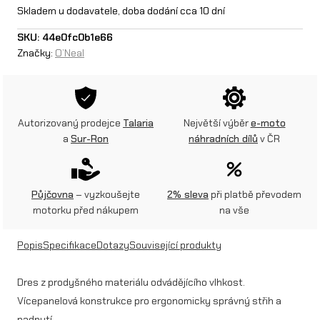
N
Skladem u dodavatele, doba dodání cca 10 dní
e
SKU:
44e0fc0b1e66
Značky:
O’Neal
a
l
d
Autorizovaný prodejce
Talaria
Největší výběr
e-moto
ě
a
Sur-Ron
náhradních dílů
v ČR
t
s
Půjčovna
– vyzkoušejte
2% sleva
při platbě převodem
k
motorku před nákupem
na vše
ý
Popis
Specifikace
Dotazy
Související produkty
d
r
Dres z prodyšného materiálu odvádějícího vlhkost.
Vícepanelová konstrukce pro ergonomicky správný střih a
e
padnutí.