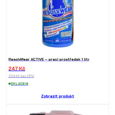
ResolvWear ACTIVE – prací prostředek 1 litr
247
Kč
204
Kč
bez DPH
SKLADEM
Zobrazit produkt