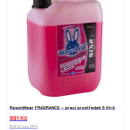
ResolvWear FRAGRANCE – prací prostředek 5 litrů
991
Kč
819
Kč
bez DPH