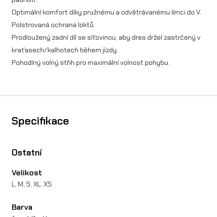
s
Optimální komfort díky pružnému a odvětrávanému límci do V.
E
Polstrovaná ochrana loktů.
L
Prodloužený zadní díl se síťovinou, aby dres držel zastrčený v
kraťasech/kalhotech během jízdy.
E
Pohodlný volný střih pro maximální volnost pohybu.
M
E
N
Specifikace
T
R
Ostatní
A
C
Velikost
L, M, S, XL, XS
E
W
Barva