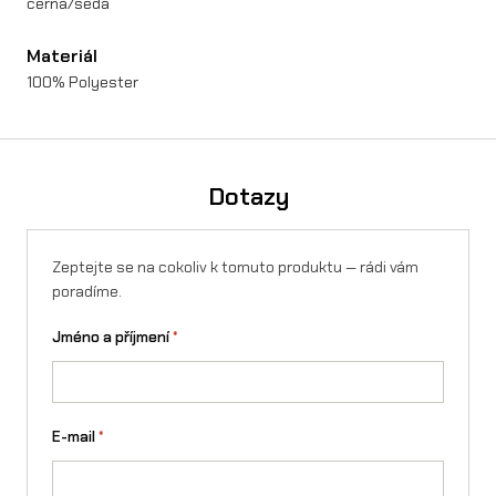
E
černá/šedá
A
Materiál
R
100% Polyester
m
n
Dotazy
o
ž
s
Zeptejte se na cokoliv k tomuto produktu — rádi vám
poradíme.
t
Jméno a příjmení
*
v
í
E-mail
*