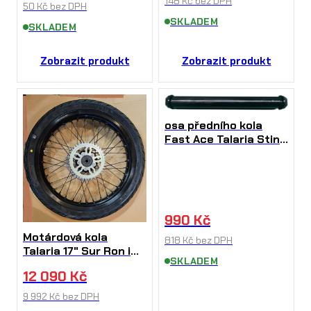
148
Kč
bez DPH
50
Kč
bez DPH
SKLADEM
SKLADEM
Zobrazit produkt
Zobrazit produkt
osa předního kola
Fast Ace Talaria Sting
Sur Ron i Talária
990
Kč
Motárdová kola
818
Kč
bez DPH
Talaria 17" Sur Ron i
SKLADEM
Talária
12 090
Kč
9 992
Kč
bez DPH