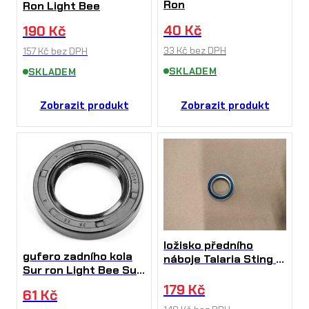
Ron
Ron Light Bee
40
Kč
190
Kč
33
Kč
bez DPH
157
Kč
bez DPH
SKLADEM
SKLADEM
Zobrazit produkt
Zobrazit produkt
ložisko předního
gufero zadního kola
náboje Talaria Sting a
Sur ron Light Bee Sur
Light Bee Sur Ron i
Ron i Talária
Talária
179
Kč
61
Kč