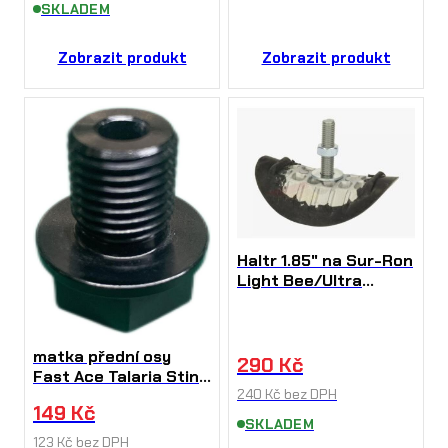
SKLADEM
Zobrazit produkt
Zobrazit produkt
Haltr 1.85" na Sur-Ron
Light Bee/Ultra
Bee/Talaria sting
matka přední osy
290
Kč
Fast Ace Talaria Sting
240
Kč
bez DPH
Sur Ron i Talária
149
Kč
SKLADEM
123
Kč
bez DPH