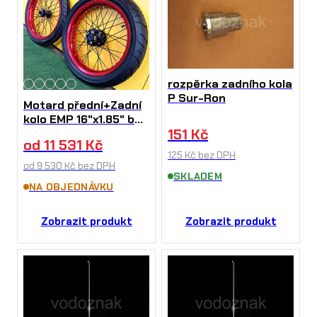
rozpěrka zadního kola
P Sur-Ron
Motard přední+Zadní
kolo EMP 16"x1.85" bez
151
Kč
pneu na Sur-Ron
od
11 531
Kč
X/L1e/Talaria Sting
125
Kč
bez DPH
od
9 530
Kč
bez DPH
SKLADEM
NA OBJEDNÁVKU
Zobrazit produkt
Zobrazit produkt