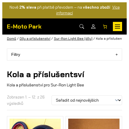
Nově
2% sleva
při platbě převodem — na
všechno zboží
Více
informací
E-Moto Park
Domů
/
Díly a příslušenství
/
Sur-Ron Light Bee (díly)
/ Kola a příslušentsví
Filtry
Kola a příslušentsví
Kola a příslušenství pro Sur-Ron Light Bee
Zobrazen 1. – 12. z 26
výsledků