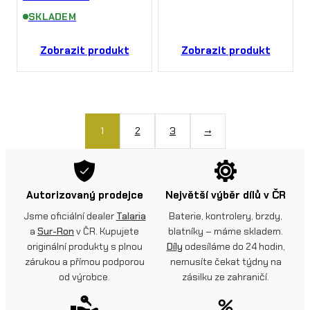
SKLADEM
Zobrazit produkt
Zobrazit produkt
1
2
3
→
Autorizovaný prodejce
Největší výběr dílů v ČR
Jsme oficiální dealer
Talaria
Baterie, kontrolery, brzdy,
a
Sur-Ron
v ČR. Kupujete
blatníky – máme skladem.
originální produkty s plnou
Díly
odesíláme do 24 hodin,
zárukou a přímou podporou
nemusíte čekat týdny na
od výrobce.
zásilku ze zahraničí.