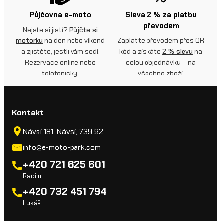
Půjčovna e-moto
Sleva 2 % za platbu
převodem
Nejste si jistí?
Půjčte si
motorku
na den nebo víkend
Zaplaťte převodem přes QR
a zjistěte, jestli vám sedí.
kód a získáte
2 % slevu
na
Rezervace online nebo
celou objednávku – na
telefonicky.
všechno zboží.
Kontakt
Návsí 181, Návsí, 739 92
info@e-moto-park.com
+420 721 625 601
Radim
+420 732 451 794
Lukáš