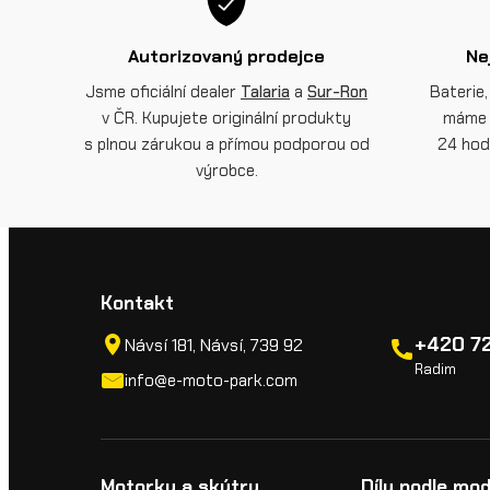
Autorizovaný prodejce
Ne
Jsme oficiální dealer
Talaria
a
Sur-Ron
Baterie,
v ČR. Kupujete originální produkty
máme 
s plnou zárukou a přímou podporou od
24 hod
výrobce.
Kontakt
+420 72
Návsí 181, Návsí, 739 92
Radim
info@e-moto-park.com
Motorky a skútry
Díly podle mod