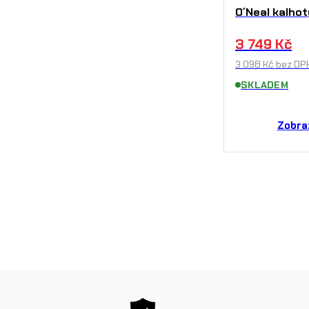
O´Neal kalho
3 749
Kč
3 098
Kč
bez DP
SKLADEM
Zobra