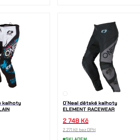
é kalhoty
O´Neal dětské kalhoty
LAIN
ELEMENT RACEWEAR
2 748
Kč
2 271
Kč
bez DPH
SKLADEM