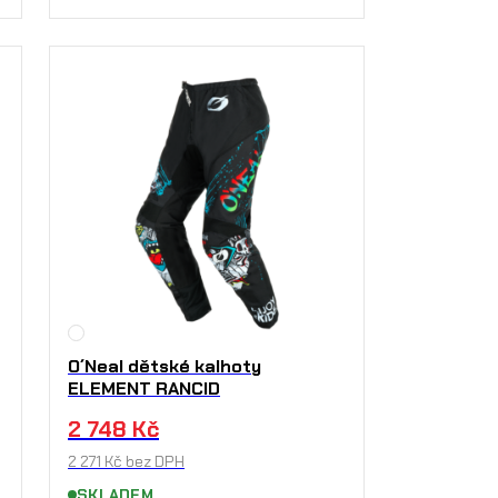
O´Neal dětské kalhoty
ELEMENT RANCID
2 748
Kč
2 271
Kč
bez DPH
SKLADEM