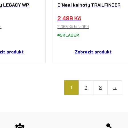
ty LEGACY WP
O´Neal kalhoty TRAILFINDER
2 499
Kč
H
2 065
Kč
bez DPH
SKLADEM
zit produkt
Zobrazit produkt
1
2
3
→