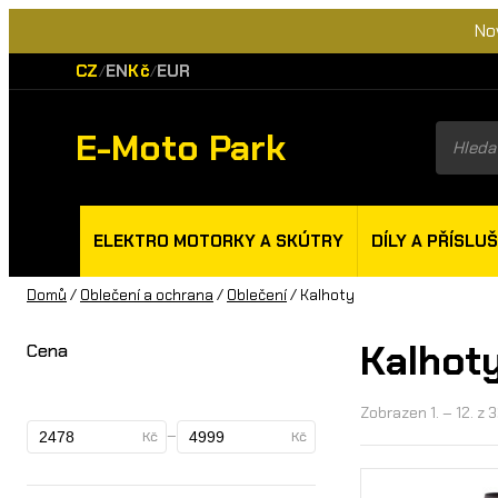
No
CZ
EN
Kč
EUR
/
/
E-Moto Park
Product
search
ELEKTRO MOTORKY A SKÚTRY
DÍLY A PŘÍSLU
Domů
/
Oblečení a ochrana
/
Oblečení
/ Kalhoty
Kalhot
Cena
Zobrazen 1. – 12. z 
–
Kč
Kč