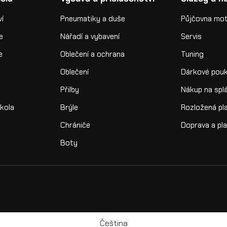
ví
Pneumatiky a duše
Půjčovna mo
e
Nářadí a vybavení
Servis
e
Oblečení a ochrana
Tuning
Oblečení
Dárkové pou
Přilby
Nákup na spl
kola
Brýle
Rozložená pl
Chrániče
Doprava a pl
Boty
Čeština