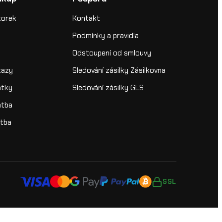
torek
Kontakt
Podmínky a pravidla
Odstoupení od smlouvy
kazy
Sledování zásilky Zásilkovna
átky
Sledování zásilky GLS
atba
atba
SSL