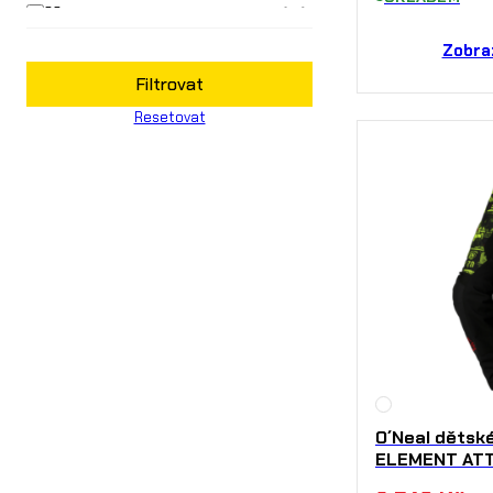
32
(19)
34
Zobra
(18)
Filtrovat
36
(20)
Resetovat
38
(21)
3XL
(1)
40
(16)
42
(9)
L
(4)
M
(4)
S
(3)
XL
(3)
XS
(3)
O´Neal dětsk
XXL
(2)
ELEMENT AT