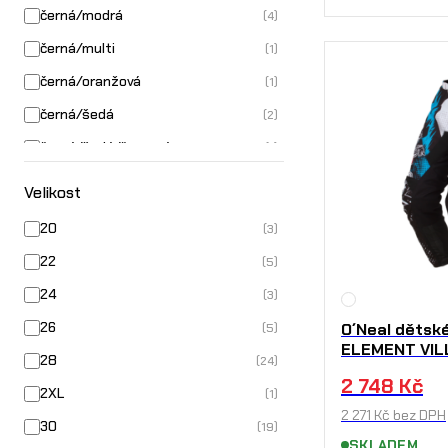
černá/modrá
(4)
černá/multi
(1)
černá/oranžová
(1)
černá/šedá
(2)
černá/šedá/červená
(1)
černá/žlutá
(3)
Velikost
modrá/červená
(1)
20
(3)
modrá/oranžová
(1)
22
(5)
modrá/šedá
(1)
24
(3)
modrá/žlutá
(2)
26
O´Neal dětsk
(5)
Šedá
(2)
ELEMENT VIL
28
(24)
šedá/červená
(1)
2 748
Kč
2XL
(1)
žlutá/černá
(1)
2 271
Kč
bez DPH
30
(19)
SKLADEM