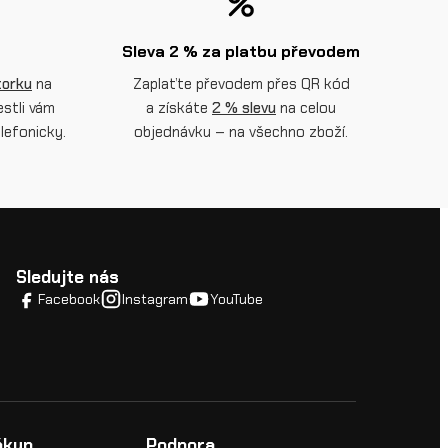
Sleva 2 % za platbu převodem
torku
na
Zaplaťte převodem přes QR kód
estli vám
a získáte
2 % slevu
na celou
lefonicky.
objednávku – na všechno zboží.
Sledujte nás
Facebook
Instagram
YouTube
ákup
Podpora