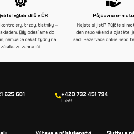
jvětší výběr dílů v ČR
Půjčovna e-moto
 kontrolery, brzdy, blatníky –
Nejste si jistí?
Půjčte si mo
skladem.
Díly
odesíláme do
den nebo víkend a zjistěte, j
in, nemusíte čekat týdny na
sedí. Rezervace online nebo te
zásilku ze zahraničí.
1 625 601
+420 732 451 794
Lukáš
elu
Výbava a příslušenství
Služby a n