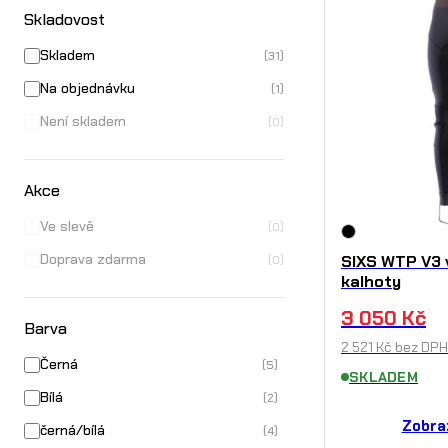
Skladovost
Skladem
(31)
Na objednávku
(1)
Není skladem
(0)
Akce
Ve slevě
(0)
Doprava zdarma
SIXS WTP V3 
(0)
kalhoty
3 050
Kč
Barva
2 521
Kč
bez DPH
Černá
(5)
SKLADEM
Bílá
(2)
Zobra
černá/bílá
(4)