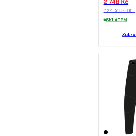
2 748
Kč
2 271
Kč
bez DPH
SKLADEM
Zobra