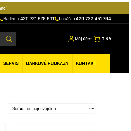
mací
Radim
+420 721 625 601
Lukáš
+420 732 451 794
Můj účet
0 Kč
SERVIS
DÁRKOVÉ POUKAZY
KONTAKT