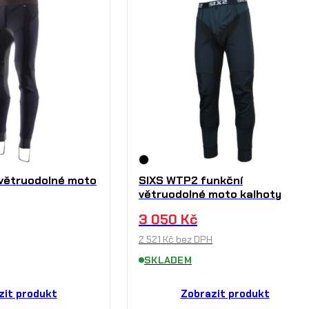
větruodolné moto
SIXS WTP2 funkční
větruodolné moto kalhoty
3 050
Kč
2 521
Kč
bez DPH
SKLADEM
zit produkt
Zobrazit produkt