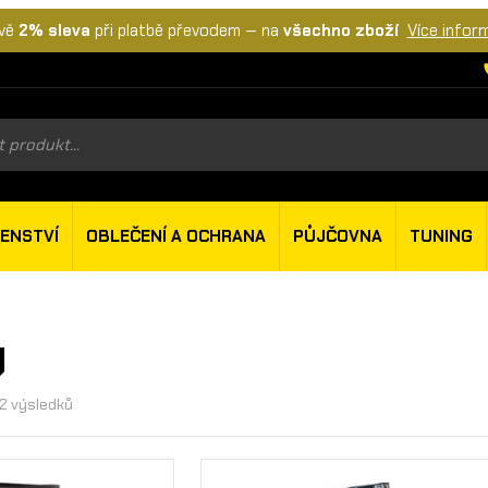
vě
2% sleva
při platbě převodem — na
všechno zboží
Více infor
s
ŠENSTVÍ
OBLEČENÍ A OCHRANA
PŮJČOVNA
TUNING
y
32 výsledků