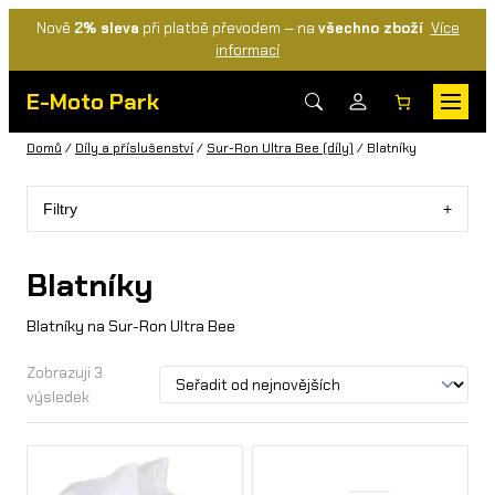
Nově
2% sleva
při platbě převodem — na
všechno zboží
Více
informací
E-Moto Park
Domů
/
Díly a příslušenství
/
Sur-Ron Ultra Bee (díly)
/ Blatníky
Filtry
Blatníky
Blatníky na Sur-Ron Ultra Bee
Zobrazuji 3
výsledek