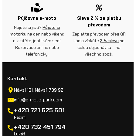
Půjčovna e-moto
Sleva 2 % za platbu
převodem
Nejste si jistí?
Půjčte si
motorku
na den nebo víkend
Zaplaťte převodem přes QR
a zjistěte, jestli vám sedí.
kód a získáte
2 % slevu
na
Rezervace online nebo
celou objednávku – na
telefonicky.
všechno zboží.
Kontakt
Návsí 181, Návsí, 739 92
info@e-moto-park.com
+420 721 625 601
Radim
+420 732 451 794
Lukáš