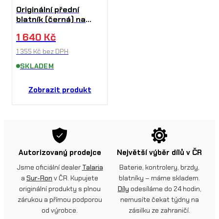
Originální přední
blatník (černá) na
Sur-Ron Ultra Bee
1 640
Kč
1 355
Kč
bez DPH
SKLADEM
Zobrazit produkt
Autorizovaný prodejce
Největší výběr dílů v ČR
Jsme oficiální dealer
Talaria
Baterie, kontrolery, brzdy,
a
Sur-Ron
v ČR. Kupujete
blatníky – máme skladem.
originální produkty s plnou
Díly
odesíláme do 24 hodin,
zárukou a přímou podporou
nemusíte čekat týdny na
od výrobce.
zásilku ze zahraničí.