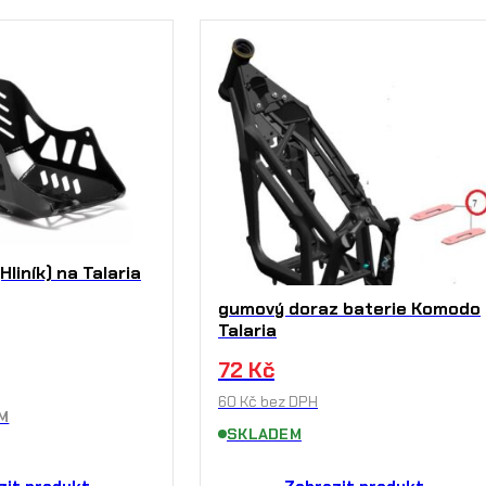
Hliník) na Talaria
gumový doraz baterie Komodo
Talaria
72
Kč
60
Kč
bez DPH
M
SKLADEM