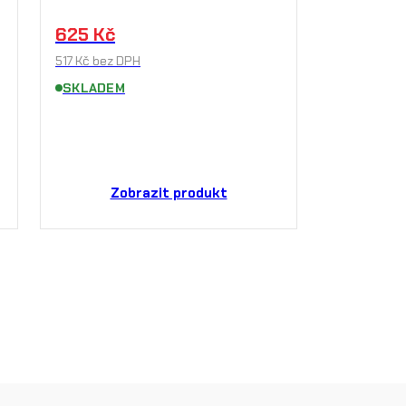
625
Kč
517
Kč
bez DPH
SKLADEM
Zobrazit produkt