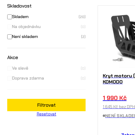
Skladovost
Skladem
(20)
Na objednávku
(0)
Není skladem
(2)
Akce
Ve slevě
(0)
Kryt motoru (
Doprava zdarma
(0)
KOMODO
1 990
Kč
Filtrovat
1 645
Kč
bez DPH
Resetovat
NENÍ SKLADE