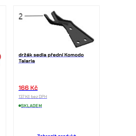
držák sedla přední Komodo
Talaria
166
Kč
137
Kč
bez DPH
SKLADEM