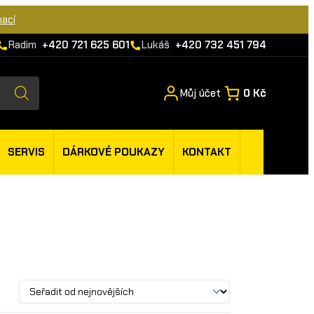
mací
Radim
+420 721 625 601
Lukáš
+420 732 451 794
Můj účet
0 Kč
SERVIS
DÁRKOVÉ POUKAZY
KONTAKT