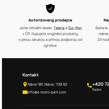
Autorizovaný prodejce
Ne
Jsme oficiální dealer
Talaria
a
Sur-Ron
Baterie,
v ČR. Kupujete originální produkty
máme 
s plnou zárukou a přímou podporou od
24 hod
výrobce.
Kontakt
+420 72
Návsí 181, Návsí, 739 92
Radim
info@e-moto-park.com