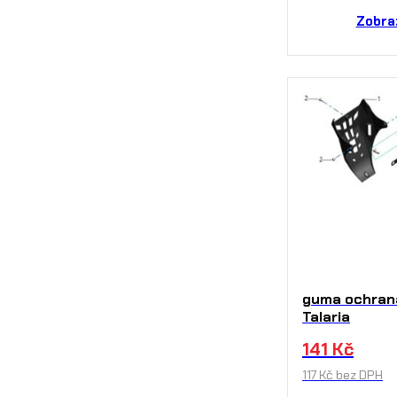
Zobra
guma ochran
Talaria
141
Kč
117
Kč
bez DPH