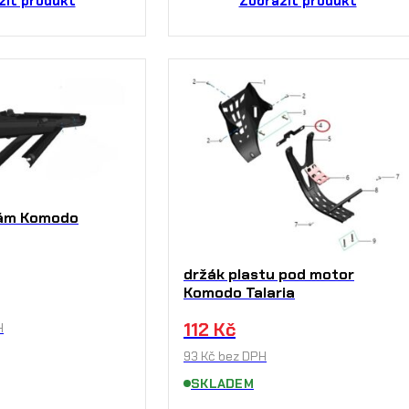
zit produkt
Zobrazit produkt
rám Komodo
držák plastu pod motor
Komodo Talaria
112
Kč
H
93
Kč
bez DPH
SKLADEM