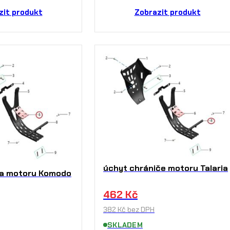
zit produkt
Zobrazit produkt
úchyt chrániče motoru Talaria
a motoru Komodo
462
Kč
382
Kč
bez DPH
SKLADEM