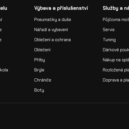
elu
Výbava a příslušenství
Služby a n
ví
Pneumatiky a duše
Půjčovna mo
e
Nářadí a vybavení
Servis
e
Oblečení a ochrana
Tuning
Oblečení
Dárkové pou
Přilby
Nákup na spl
kola
Brýle
Rozložená pl
Chrániče
Doprava a pl
Boty