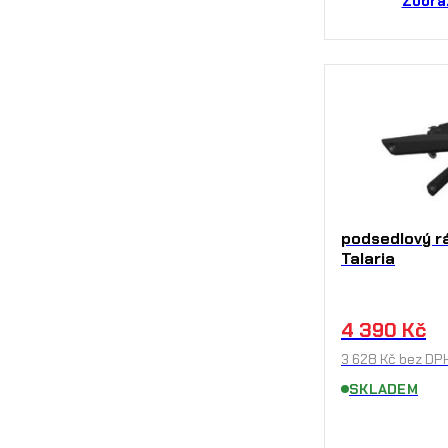
Zobra
podsedlový 
Talaria
4 390
Kč
3 628
Kč
bez DP
SKLADEM