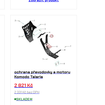
Zobrazit produkt
ochrana převodovky a motoru
Komodo Talaria
2 821
Kč
2 331
Kč
bez DPH
SKLADEM