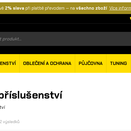
vě
2% sleva
při platbě převodem — na
všechno zboží
Více infor
s
ŠENSTVÍ
OBLEČENÍ A OCHRANA
PŮJČOVNA
TUNING
příslušenství
tví
22 výsledků