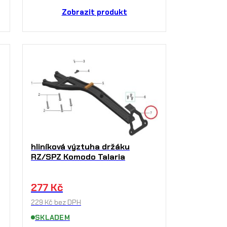
Zobrazit produkt
hliníková výztuha držáku
RZ/SPZ Komodo Talaria
277
Kč
229
Kč
bez DPH
SKLADEM