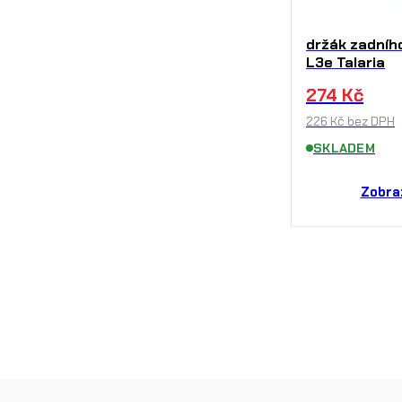
držák zadníh
L3e Talaria
274
Kč
226
Kč
bez DPH
SKLADEM
Zobra