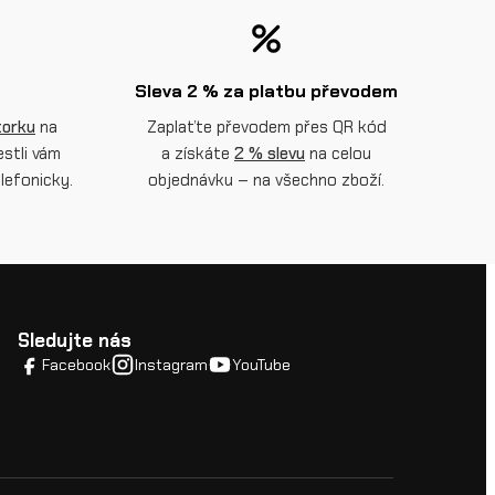
Sleva 2 % za platbu převodem
torku
na
Zaplaťte převodem přes QR kód
estli vám
a získáte
2 % slevu
na celou
lefonicky.
objednávku – na všechno zboží.
Sledujte nás
Facebook
Instagram
YouTube