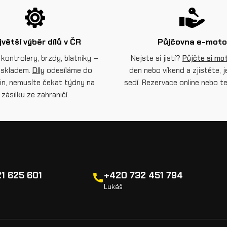
jvětší výběr dílů v ČR
Půjčovna e-moto
 kontrolery, brzdy, blatníky –
Nejste si jistí?
Půjčte si mo
skladem.
Díly
odesíláme do
den nebo víkend a zjistěte, j
in, nemusíte čekat týdny na
sedí. Rezervace online nebo te
zásilku ze zahraničí.
1 625 601
+420 732 451 794
Lukáš