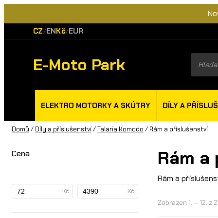
No
CZ
EN
Kč
EUR
/
/
E-Moto Park
Product
search
ELEKTRO MOTORKY A SKÚTRY
DÍLY A PŘÍSLU
Domů
/
Díly a příslušenství
/
Talaria Komodo
/ Rám a příslušenství
Rám a 
Cena
Rám a příslušens
–
Kč
Kč
Zobrazen 1. – 12. z 