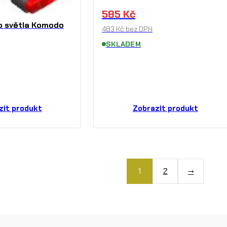
585
Kč
o světla Komodo
483
Kč
bez DPH
SKLADEM
zit produkt
Zobrazit produkt
1
2
→