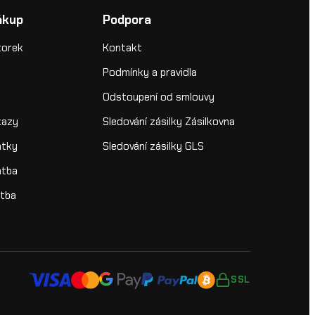
ákup
Podpora
torek
Kontakt
Podmínky a pravidla
Odstoupení od smlouvy
kazy
Sledování zásilky Zásilkovna
átky
Sledování zásilky GLS
atba
atba
SSL