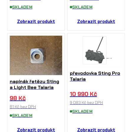
SKLADEM
SKLADEM
Zobrazit produkt
Zobrazit produkt
převodovka Sting Pro
Talaria
napínák řetězu Sting
a Light Bee Talaria
10 990
Kč
98
Kč
9 083
Kč
bez DPH
81
Kč
bez DPH
SKLADEM
SKLADEM
Zobrazit produkt
Zobrazit produkt