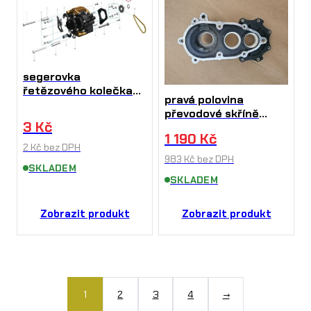
segerovka
řetězového kolečka
pravá polovina
Pro 20mm Talaria
převodové skříně
3
Kč
Sting Talaria
1 190
Kč
2
Kč
bez DPH
983
Kč
bez DPH
SKLADEM
SKLADEM
Zobrazit produkt
Zobrazit produkt
1
2
3
4
→