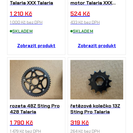
Talaria XXX Talaria
motor Talaria XXX
Talaria
1 210
Kč
524
Kč
1 000
Kč
bez DPH
433
Kč
bez DPH
SKLADEM
SKLADEM
Zobrazit produkt
Zobrazit produkt
rozeta 48Z Sting Pro
řetězové kolečko 13Z
428 Talaria
Sting Pro Talaria
1 790
Kč
319
Kč
1 479
Kč
bez DPH
264
Kč
bez DPH