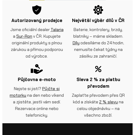
Autorizovaný prodejce
Největší výběr dílů v ČR
Jsme oficiální dealer
Talaria
Baterie, kontrolery, brzdy,
a
Sur-Ron
v ČR. Kupujete
blatníky – máme skladem.
originální produkty s plnou
Díly
odesíláme do 24 hodin,
zárukou a přímou podporou
nemusíte čekat týdny na
od výrobce.
zásilku ze zahraničí.
Půjčovna e-moto
Sleva 2 % za platbu
převodem
Nejste si jistí?
Půjčte si
motorku
na den nebo víkend
Zaplaťte převodem přes QR
a zjistěte, jestli vám sedí.
kód a získáte
2 % slevu
na
Rezervace online nebo
celou objednávku – na
telefonicky.
všechno zboží.