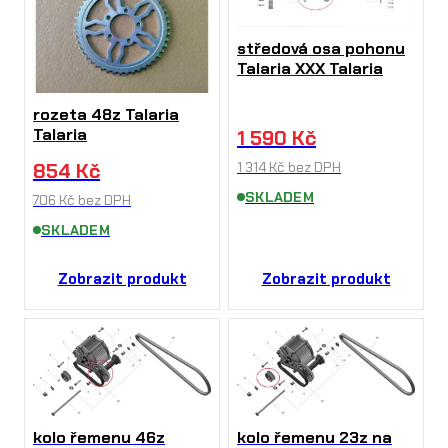
středová osa pohonu
Talaria XXX Talaria
rozeta 48z Talaria
Talaria
1 590
Kč
1 314
Kč
bez DPH
854
Kč
SKLADEM
706
Kč
bez DPH
SKLADEM
Zobrazit produkt
Zobrazit produkt
kolo řemenu 46z
kolo řemenu 23z na