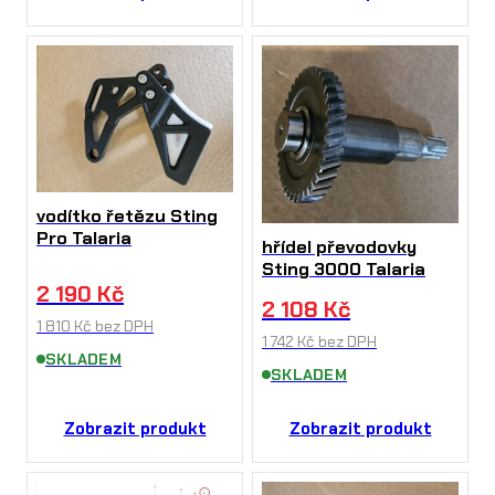
vodítko řetězu Sting
Pro Talaria
hřídel převodovky
Sting 3000 Talaria
2 190
Kč
2 108
Kč
1 810
Kč
bez DPH
1 742
Kč
bez DPH
SKLADEM
SKLADEM
Zobrazit produkt
Zobrazit produkt