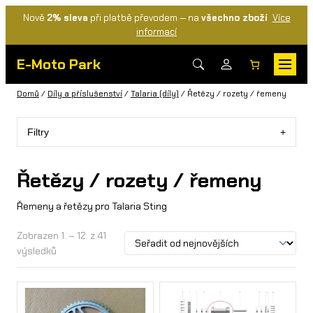
Nově
2% sleva
při platbě převodem — na
všechno zboží
Více
informací
E-Moto Park
Domů
/
Díly a příslušenství
/
Talaria (díly)
/ Řetězy / rozety / řemeny
Filtry
Řetězy / rozety / řemeny
Řemeny a řetězy pro Talaria Sting
Zobrazen 1. – 12. z 41
výsledků